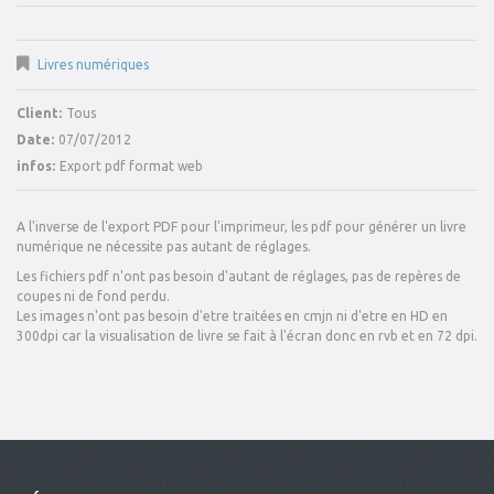
Livres numériques
Client:
Tous
Date:
07/07/2012
infos:
Export pdf format web
A l'inverse de l'export PDF pour l'imprimeur, les pdf pour générer un livre
numérique ne nécessite pas autant de réglages.
Les fichiers pdf n'ont pas besoin d'autant de réglages, pas de repères de
coupes ni de fond perdu.
Les images n'ont pas besoin d'etre traitées en cmjn ni d'etre en HD en
300dpi car la visualisation de livre se fait à l'écran donc en rvb et en 72 dpi.