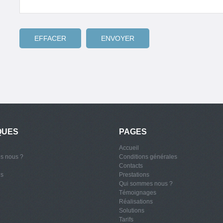
QUES
PAGES
Accueil
s nous ?
Conditions générales
Contacts
ns
Prestations
Qui sommes nous ?
Témoignages
Réalisations
Solutions
Tarifs