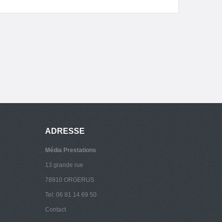
ADRESSE
Média Prestations
13 grande rue
78910 ORGERUS
Tel: 06 81 14 69 50
Contact