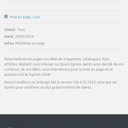
Mise en page / Exé
Client:
Tous
Date:
29/02/2016
infos:
PAO/Mise en page
Nous mettons en pages vos idées de magazines, catalogues, flyer,
affiches, dépliant sous Indesign ou Quark Xpress. Après avoir décidé de vos
contenus, de vos idées, nous intervenons pour la mise en page et ce
quelque soit le logiciel utilisé.
Nous travaillons sur Indesign (de la version CS6 à CC 2023) ainsi que sur
Xpress pour satisfaire un plus grand nombre de clients.